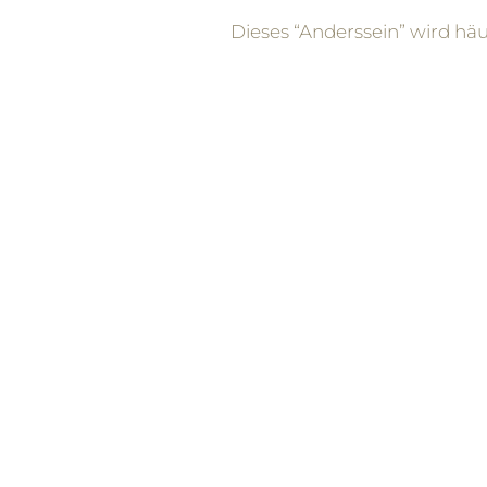
Dieses “Anderssein” wird hä
von Wahrnehmung, die in ei
Viele meiner Klient*innen be
auferlegten Etiketten wie „a
tragen. Während sie in Wirkl
gemeinsamen Respekt bräu