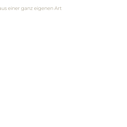
aus einer ganz eigenen Art
 im Gehirn begründet ist.
en häufig von außen
nicht belastbar genug“
ichkeit und einen