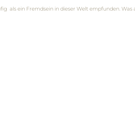
ufig als ein Fremdsein in dieser Welt empfunden. Was 
ner ebenso eigenen Art von Informationsverarbeitung
schreiben ein „ich bin nicht OK“-Gefühl, da sie die ihn
ndersartig“, „seltsam“, „weniger leistungsstark“ oder „
ichkeit eine klare Kommunikation, Ehrlichkeit, Verlässl
chten.
The difficulty with difference is when we other the other“
Chdel Cooke